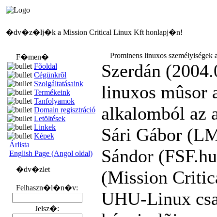
�dv�z�lj�k a Mission Critical Linux Kft honlapj�n!
Prominens linuxos személyiségek a
F�men�
Szerdán (2004.0
Fõoldal
Cégünkrõl
Szolgáltatásaink
linuxos mûsor a
Termékeink
Tanfolyamok
alkalomból az 
Domain regisztráció
Letöltések
Linkek
Sári Gábor (LM
Képek
Árlista
Sándor (FSF.hu
English Page (Angol oldal)
�dv�zlet
(Mission Critic
Felhaszn�l�n�v:
UHU-Linux csap
Jelsz�: