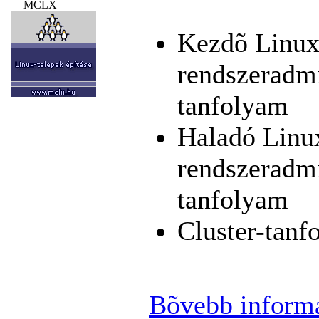
MCLX
Kezdõ Linux
rendszeradmi
tanfolyam
Haladó Linu
rendszeradmi
tanfolyam
Cluster-tanf
Bõvebb inform