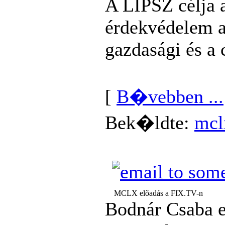
A LIPSZ célja 
érdekvédelem a
gazdasági és a 
[
B�vebben ...
Bek�ldte:
mcl
MCLX elõadás a FIX.TV-n
Bodnár Csaba el