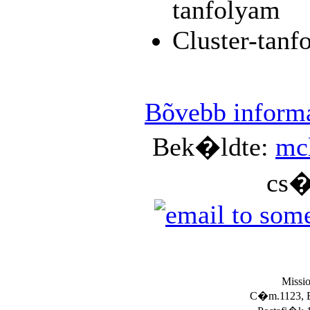
tanfolyam
Cluster-tanf
Bõvebb informá
Bek�ldte:
mc
cs�
Missio
C�m.1123, Bp