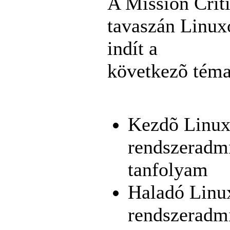
A Mission Crit
tavaszán Linux
indít a
következõ tém
Kezdõ Linux
rendszeradmi
tanfolyam
Haladó Linu
rendszeradmi