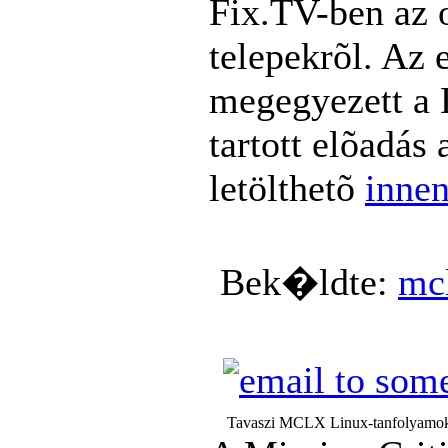
Fix.TV-ben a
telepekrõl. Az 
megegyezett a 
tartott elõadás
letölthetõ
inne
Bek�ldte:
mc
Tavaszi MCLX Linux-tanfolyamo