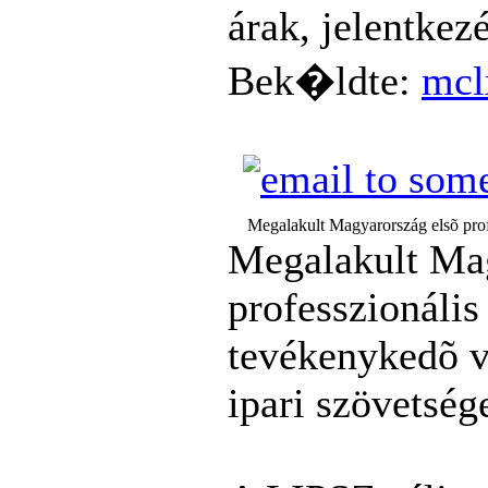
árak, jelentkez
Bek�ldte:
mcl
Megalakult Magyarország elsõ prof
Megalakult Mag
professzionális
tevékenykedõ vá
ipari szövetség