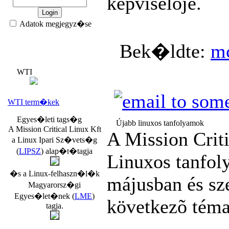
képviselõje.
Adatok megjegyz�se
Bek�ldte:
m
WTI
WTI term�kek
Egyes�leti tags�g
Újabb linuxos tanfolyamok
A Mission Critical Linux Kft
A Mission Criti
a Linux Ipari Sz�vets�g
(
LIPSZ
) alap�t�tagja
Linuxos tanfol
�s a Linux-felhaszn�l�k
májusban és sz
Magyarorsz�gi
Egyes�let�nek (
LME
)
következõ tém
tagja.