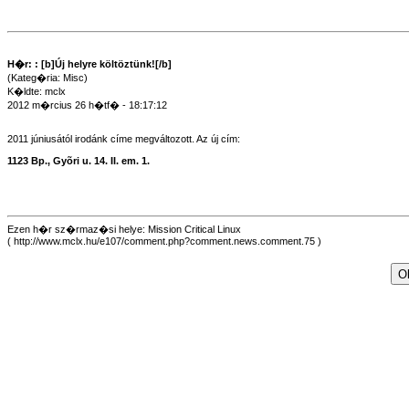
H�r: : [b]Új helyre költöztünk![/b]
(Kateg�ria: Misc)
K�ldte: mclx
2012 m�rcius 26 h�tf� - 18:17:12
2011 júniusától irodánk címe megváltozott. Az új cím:
1123 Bp., Gyõri u. 14. II. em. 1.
Ezen h�r sz�rmaz�si helye: Mission Critical Linux
( http://www.mclx.hu/e107/comment.php?comment.news.comment.75 )